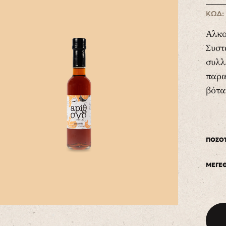
ΚΩΔ:
Αλκο
Συστ
συλλ
παρα
βότα
ΠΟΣΟ
ΜΕΓΕ