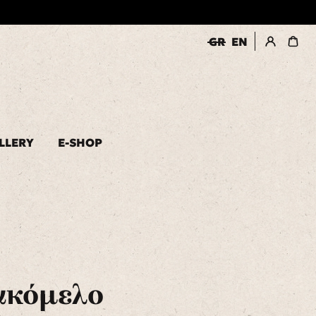
GR
EN
εγγραφή/σύνδεση
LLERY
E-SHOP
ακόμελο